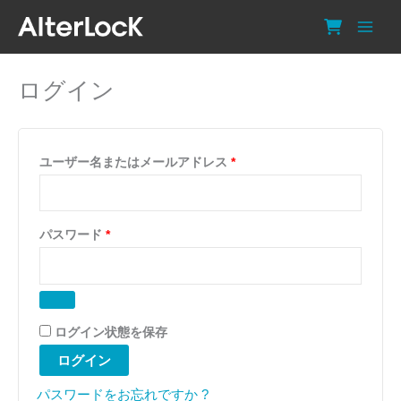
内
容
を
ス
ログイン
キ
ッ
プ
必
ユーザー名またはメールアドレス
*
須
必
パスワード
*
須
ログイン状態を保存
ログイン
パスワードをお忘れですか ?