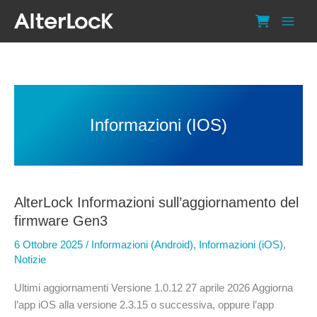
Vai
al
contenuto
Informazioni (iOS)
AlterLock Informazioni sull’aggiornamento del
firmware Gen3
6 Ottobre 2025
/
Informazioni (Android)
,
Informazioni (iOS)
,
Notizie
Ultimi aggiornamenti Versione 1.0.12 27 aprile 2026 Aggiorna
l’app iOS alla versione 2.3.15 o successiva, oppure l’app