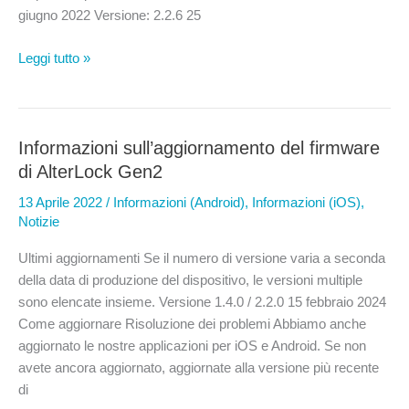
giugno 2022 Versione: 2.2.6 25
Note
Leggi tutto »
di
rilascio
dell’app
AlterLock
Informazioni sull’aggiornamento del firmware
per
di AlterLock Gen2
iOS
13 Aprile 2022
/
Informazioni (Android)
,
Informazioni (iOS)
,
Notizie
Ultimi aggiornamenti Se il numero di versione varia a seconda
della data di produzione del dispositivo, le versioni multiple
sono elencate insieme. Versione 1.4.0 / 2.2.0 15 febbraio 2024
Come aggiornare Risoluzione dei problemi Abbiamo anche
aggiornato le nostre applicazioni per iOS e Android. Se non
avete ancora aggiornato, aggiornate alla versione più recente
di