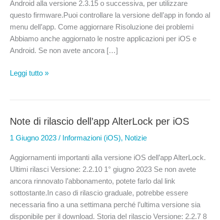
Android alla versione 2.3.15 o successiva, per utilizzare
questo firmware.Puoi controllare la versione dell’app in fondo al
menu dell’app. Come aggiornare Risoluzione dei problemi
Abbiamo anche aggiornato le nostre applicazioni per iOS e
Android. Se non avete ancora […]
AlterLock
Leggi tutto »
Informazioni
sull’aggiornamento
del
firmware
Note di rilascio dell’app AlterLock per iOS
Gen3
1 Giugno 2023
/
Informazioni (iOS)
,
Notizie
Aggiornamenti importanti alla versione iOS dell’app AlterLock.
Ultimi rilasci Versione: 2.2.10 1° giugno 2023 Se non avete
ancora rinnovato l’abbonamento, potete farlo dal link
sottostante.In caso di rilascio graduale, potrebbe essere
necessaria fino a una settimana perché l’ultima versione sia
disponibile per il download. Storia del rilascio Versione: 2.2.7 8