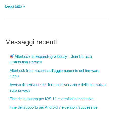
Informazioni
Leggi tutto »
sull’aggiornamento
del
firmware
di
AlterLock
Messaggi recenti
Gen2
AlterLock Is Expanding Globally – Join Us as a
Distribution Partner!
AlterLock Informazioni sull’aggiornamento del firmware
Gen3
Avviso di revisione dei Termini di servizio e dell’Informativa
sulla privacy
Fine del supporto per iOS 14 e versioni successive
Fine del supporto per Android 7 e versioni successive