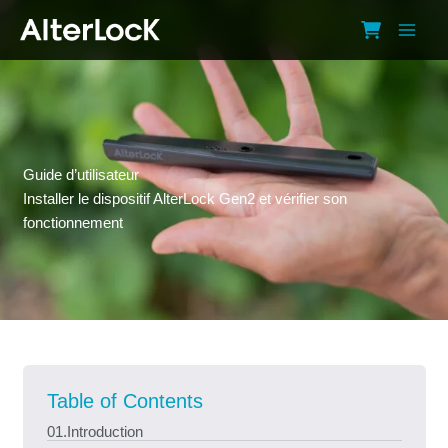
Aller
au
contenu
Guide d’utilisateur
Installer le dispositif AlterLock Gen2 et vérifier son
fonctionnement
Table of Contents
01.Introduction