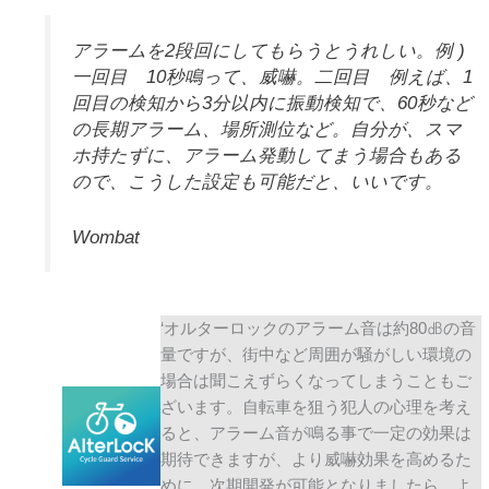
アラームを2段回にしてもらうとうれしい。例 )
一回目 10秒鳴って、威嚇。二回目 例えば、1
回目の検知から3分以内に振動検知で、60秒など
の長期アラーム、場所測位など。自分が、スマ
ホ持たずに、アラーム発動してまう場合もある
ので、こうした設定も可能だと、いいです。
Wombat
‘オルターロックのアラーム音は約80㏈の音
量ですが、街中など周囲が騒がしい環境の
場合は聞こえずらくなってしまうこともご
ざいます。自転車を狙う犯人の心理を考え
ると、アラーム音が鳴る事で一定の効果は
期待できますが、より威嚇効果を高めるた
めに、次期開発が可能となりましたら、よ