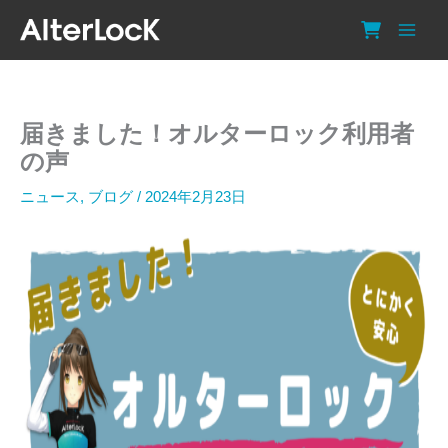
内
容
を
ス
キ
届きました！オルターロック利用者
ッ
プ
の声
ニュース
,
ブログ
/
2024年2月23日