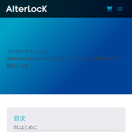
内
容
を
ス
キ
ッ
プ
ユーザーマニュアル
AlterLock Gen1 デバイスのセットアップから動作確認まで
解説します。
目次
01.はじめに