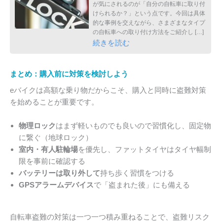
が気にされるのが「自分の自転車に取り付
けられるか？」という点です。今回は具体
的な事例を交えながら、さまざまなタイプ
の自転車への取り付け方法をご紹介し […]
続きを読む
まとめ：購入前に対策を検討しよう
eバイクは高額な乗り物だからこそ、購入と同時に盗難対策
を始めることが重要です。
物理ロック
はまず軽いものでも良いので習慣化し、固定物
に繋ぐ（地球ロック）
室内・有人駐輪場
を優先し、ファットタイヤはタイヤ幅制
限を事前に確認する
バッテリーは取り外して
持ち歩く習慣をつける
GPSアラームデバイス
で「盗まれた後」にも備える
自転車盗難の対策は一つ一つ積み重ねることで、盗難リスク