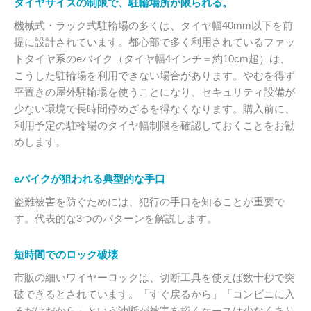
タイヤサイズの制限で、駐輪場所が限られる。
機械式・ラック式駐輪場の多くは、タイヤ幅40mm以下を前
提に設計されています。都心部で多く利用されているファッ
トタイヤ系のeバイク（タイヤ幅4インチ＝約10cm超）は、
こうした駐輪場を利用できない場合があります。やむを得ず
平置きの屋外駐輪場を使うことになり、セキュリティ設備が
少ない環境で長時間停めざるを得なくなります。購入前に、
利用予定の駐輪場のタイヤ幅制限を確認しておくことをお勧
めします。
eバイクが狙われる典型的な手口
盗難被害を防ぐためには、犯行の手口を知ることが重要で
す。代表的な3つのパターンを解説します。
短時間でのロック破壊
市販の細いワイヤーロックは、切断工具を使えば数十秒で突
破できるとされています。「すぐ戻るから」「コンビニに入
るだけだから」という油断が被害を招くケースは少なくあり