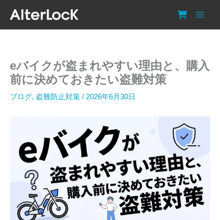
内
容
を
ス
キ
eバイクが盗まれやすい理由と、購入
ッ
プ
前に決めておきたい盗難対策
ブログ
,
盗難防止対策
/
2026年6月30日