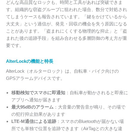
どんな高品質なロックも、時間と工具があれば突破できま
す。組織的な窃盗グループに狙われた場合、数分で対処され
てしまうケースも報告されています。「鍵をかけているから
大丈夫」という過信が、発見・回収の機会を失う原因になる
ことがあります。「盗まれにくくする物理的な抑止」と「盗
まれた後の追跡手段」を組み合わせる多層防御の考え方が重
要です。
AlterLockの機能と特長
AlterLock（オルターロック）は、自転車・バイク向けの
GPSアラームデバイスです。
移動検知でスマホに即通知
：自転車が動かされると即座に
アプリへ通知が届きます
最大95dBのアラーム
：大音量の警告音が鳴り、その場で
の犯行抑止効果があります
LTE-M通信による追跡
：スマホのBluetoothが届かない場
所でも単独で位置を追跡できます（AirTagとの大きな違