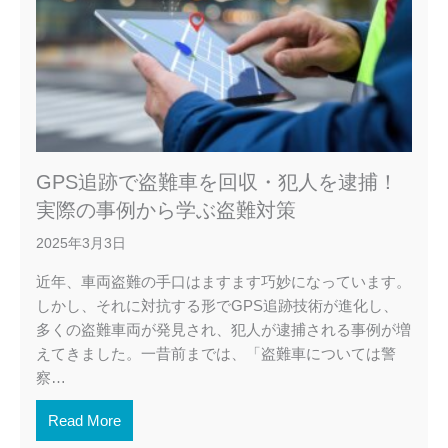
GPS追跡で盗難車を回収・犯人を逮捕！
実際の事例から学ぶ盗難対策
2025年3月3日
近年、車両盗難の手口はますます巧妙になっています。
しかし、それに対抗する形でGPS追跡技術が進化し、
多くの盗難車両が発見され、犯人が逮捕される事例が増
えてきました。一昔前までは、「盗難車については警
察…
Read More