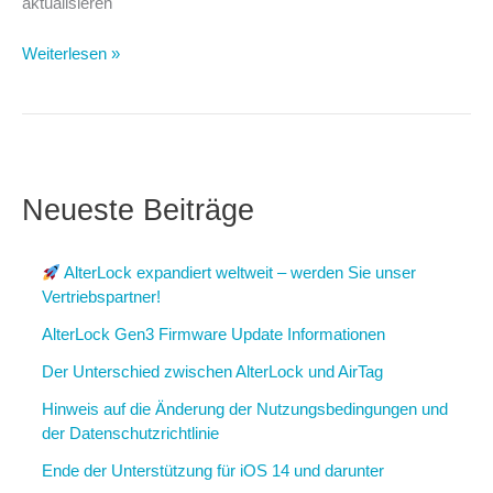
aktualisieren
AlterLock
Weiterlesen »
Gen2
Firmware
Update
Informationen
Neueste Beiträge
AlterLock expandiert weltweit – werden Sie unser
Vertriebspartner!
AlterLock Gen3 Firmware Update Informationen
Der Unterschied zwischen AlterLock und AirTag
Hinweis auf die Änderung der Nutzungsbedingungen und
der Datenschutzrichtlinie
Ende der Unterstützung für iOS 14 und darunter