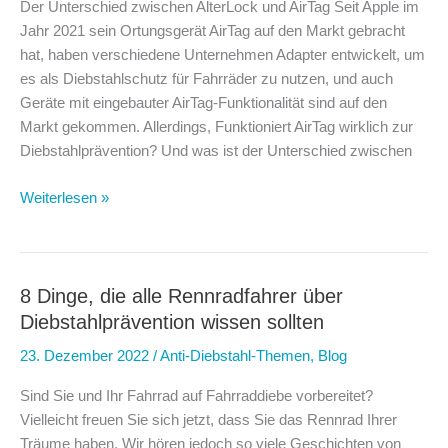
Der Unterschied zwischen AlterLock und AirTag Seit Apple im
Jahr 2021 sein Ortungsgerät AirTag auf den Markt gebracht
hat, haben verschiedene Unternehmen Adapter entwickelt, um
es als Diebstahlschutz für Fahrräder zu nutzen, und auch
Geräte mit eingebauter AirTag-Funktionalität sind auf den
Markt gekommen. Allerdings, Funktioniert AirTag wirklich zur
Diebstahlprävention? Und was ist der Unterschied zwischen
Funktioniert
Weiterlesen »
AirTag
wirklich
als
Diebstahlschutz
8 Dinge, die alle Rennradfahrer über
für
Diebstahlprävention wissen sollten
Straßenfahrräder?
23. Dezember 2022
/
Anti-Diebstahl-Themen
,
Blog
Sind Sie und Ihr Fahrrad auf Fahrraddiebe vorbereitet?
Vielleicht freuen Sie sich jetzt, dass Sie das Rennrad Ihrer
Träume haben. Wir hören jedoch so viele Geschichten von