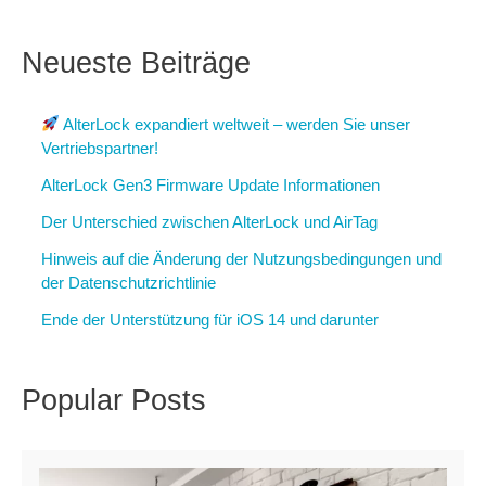
(Teil
1):
Neueste Beiträge
Wo
und
wie
AlterLock expandiert weltweit – werden Sie unser
Fahrräder
Vertriebspartner!
gestohlen
AlterLock Gen3 Firmware Update Informationen
werden
Der Unterschied zwischen AlterLock und AirTag
Hinweis auf die Änderung der Nutzungsbedingungen und
der Datenschutzrichtlinie
Ende der Unterstützung für iOS 14 und darunter
Popular Posts