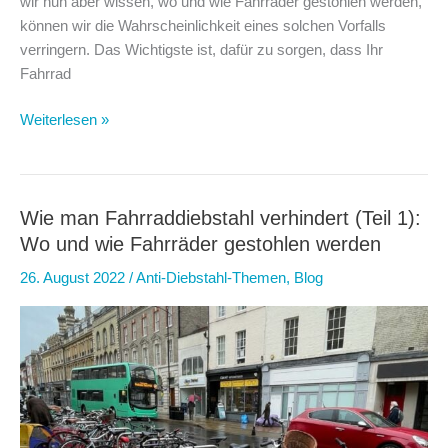
wir nun aber wissen, wo und wie Fahrräder gestohlen werden,
können wir die Wahrscheinlichkeit eines solchen Vorfalls
verringern. Das Wichtigste ist, dafür zu sorgen, dass Ihr
Fahrrad
Wie
Weiterlesen »
man
Fahrraddiebstahl
verhindert
(Teil
Wie man Fahrraddiebstahl verhindert (Teil 1):
2):
Wo und wie Fahrräder gestohlen werden
Die
26. August 2022
/
Anti-Diebstahl-Themen
,
Blog
5
besten
Tipps
zur
Verhinderung
von
Fahrraddiebstählen