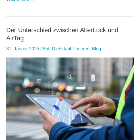
AlterLock
expandiert
weltweit
–
Der Unterschied zwischen AlterLock und
werden
AirTag
Sie
31. Januar 2025
/
Anti-Diebstahl-Themen
,
Blog
unser
Vertriebspartner!