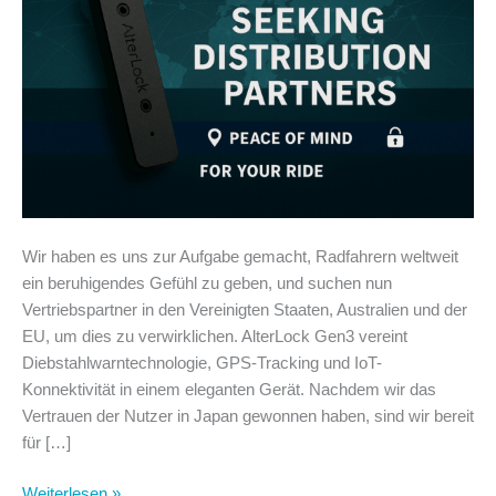
Wir haben es uns zur Aufgabe gemacht, Radfahrern weltweit
ein beruhigendes Gefühl zu geben, und suchen nun
Vertriebspartner in den Vereinigten Staaten, Australien und der
EU, um dies zu verwirklichen. AlterLock Gen3 vereint
Diebstahlwarntechnologie, GPS-Tracking und IoT-
Konnektivität in einem eleganten Gerät. Nachdem wir das
Vertrauen der Nutzer in Japan gewonnen haben, sind wir bereit
für […]
Weiterlesen »