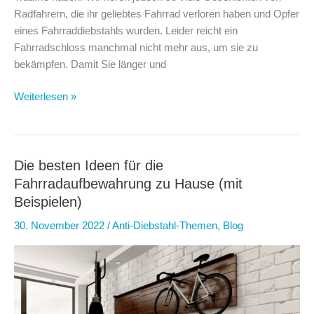
Radfahrern, die ihr geliebtes Fahrrad verloren haben und Opfer
eines Fahrraddiebstahls wurden. Leider reicht ein
Fahrradschloss manchmal nicht mehr aus, um sie zu
bekämpfen. Damit Sie länger und
8
Weiterlesen »
Dinge,
die
alle
Rennradfahrer
Die besten Ideen für die
über
Fahrradaufbewahrung zu Hause (mit
Diebstahlprävention
Beispielen)
wissen
30. November 2022
/
Anti-Diebstahl-Themen
,
Blog
sollten