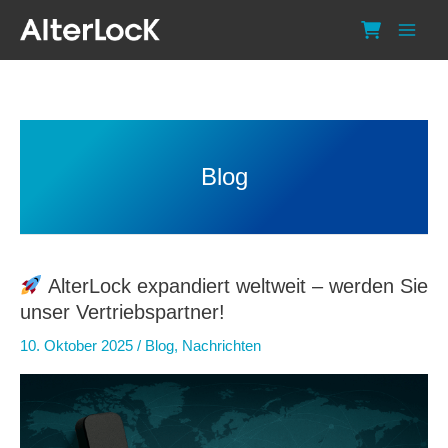
Zum
Inhalt
springen
Blog
AlterLock expandiert weltweit – werden Sie
unser Vertriebspartner!
10. Oktober 2025
/
Blog
,
Nachrichten