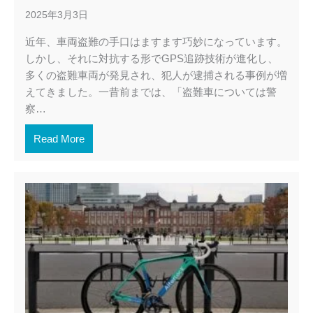
2025年3月3日
近年、車両盗難の手口はますます巧妙になっています。
しかし、それに対抗する形でGPS追跡技術が進化し、
多くの盗難車両が発見され、犯人が逮捕される事例が増
えてきました。一昔前までは、「盗難車については警
察…
Read More