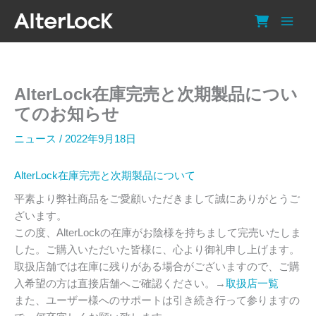
内
容
を
ス
キ
AlterLock在庫完売と次期製品につい
ッ
プ
てのお知らせ
ニュース
/
2022年9月18日
AlterLock在庫完売と次期製品について
平素より弊社商品をご愛顧いただきまして誠にありがとうご
ざいます。
この度、AlterLockの在庫がお陰様を持ちまして完売いたしま
した。ご購入いただいた皆様に、心より御礼申し上げます。
取扱店舗では在庫に残りがある場合がございますので、ご購
入希望の方は直接店舗へご確認ください。→
取扱店一覧
また、ユーザー様へのサポートは引き続き行って参りますの