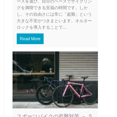
ースを選び、自分のペースでサイクリン
グを満喫できる至福の時間です。しか
し、その自由さには常に「盗難」という
大きな不安がつきまといます。オルター
ロックを導入することで…
Read More
スポーツバイクの盗難対策 － ５