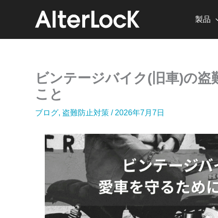
内
容
製品
を
ス
キ
ッ
ビンテージバイク(旧車)の盗
プ
こと
ブログ
,
盗難防止対策
/
2026年7月7日