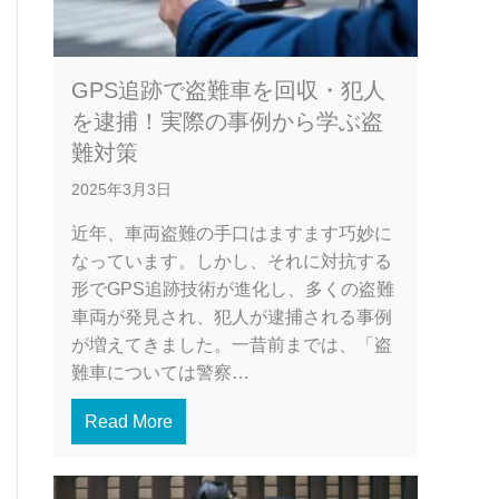
GPS追跡で盗難車を回収・犯人
を逮捕！実際の事例から学ぶ盗
難対策
2025年3月3日
近年、車両盗難の手口はますます巧妙に
なっています。しかし、それに対抗する
形でGPS追跡技術が進化し、多くの盗難
車両が発見され、犯人が逮捕される事例
が増えてきました。一昔前までは、「盗
難車については警察…
Read More