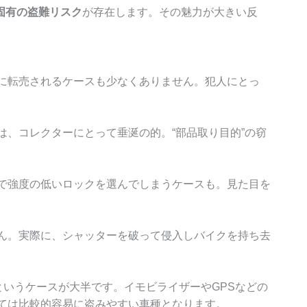
固有の盗難リスク
が存在します。その魅力が大きい反
に転売されるケースも少なくありません。犯人にとっ
は、コレクターにとって垂涎の的。“部品取り目的”の窃
で強度の低いロックを選んでしまうケースも。見た目を
。
ん。実際に、シャッターを破って侵入しバイクを持ち去
というケースが大半です。イモビライザーやGPSなどの
ては比較的容易に盗みやすい車種となります。