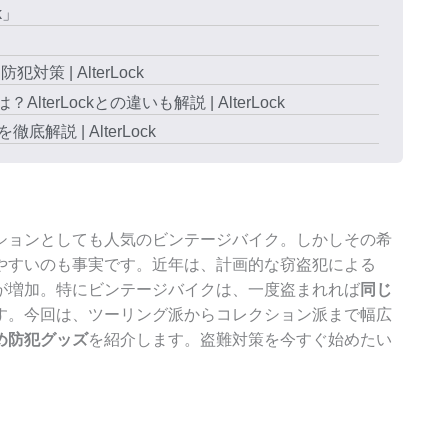
k」
 | AlterLock
erLockとの違いも解説 | AlterLock
 | AlterLock
ションとしても人気のビンテージバイク。しかしその希
やすいのも事実です。近年は、計画的な窃盗犯による
が増加。特にビンテージバイクは、一度盗まれれば
同じ
す。今回は、ツーリング派からコレクション派まで幅広
め防犯グッズ
を紹介します。盗難対策を今すぐ始めたい