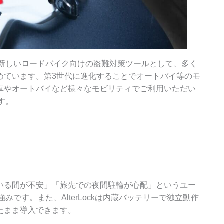
ったく新しいロードバイク向けの盗難対策ツールとして、多く
めています。第3世代に進化することでオートバイ等のモ
車やオートバイなど様々なモビリティでご利用いただい
ます。
いる間が不安」「旅先での夜間駐輪が心配」というユー
ckの強みです。また、AlterLockは内蔵バッテリーで独立動作
たまま導入できます。