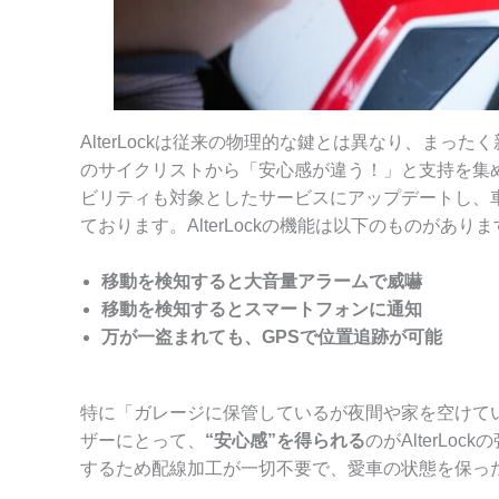
AlterLockは従来の物理的な鍵とは異なり、ま
のサイクリストから「安心感が違う！」と支持を集
ビリティも対象としたサービスにアップデートし、
ております。AlterLockの機能は以下のものがあり
移動を検知すると大音量アラームで威嚇
移動を検知するとスマートフォンに通知
万が一盗まれても、GPSで位置追跡が可能
特に「ガレージに保管しているが夜間や家を空けて
ザーにとって、
“安心感”を得られる
のがAlterLo
するため配線加工が一切不要で、愛車の状態を保っ