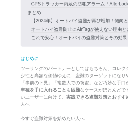
GPSトラッカー内蔵の防犯アラーム「AlterLoc
まとめ
【2024年】オートバイ盗難が再び増加！傾向と防犯対策
オートバイ盗難防止にAirTagが使えない理由とは？Alt
これで安心！オートバイの盗難対策とその効果を徹底解説
はじめに
ツーリングのパートナーとしてはもちろん、コレク
少性と高額な価値ゆえに、盗難のターゲットになり
「事前の下見」「複数人での窃盗」など巧妙な手口
車種を手に入れることも困難
なケースがほとんどで
いユーザーに向けて、
実践できる盗難対策とおすす
人へ
今すぐ盗難対策を始めたい人へ