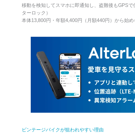
移動を検知してスマホに即通知し、盗難後もGPSで位置を
ターロック）
本体13,800円・年額4,400円（月額440円）から始
ビンテージバイクが狙われやすい理由